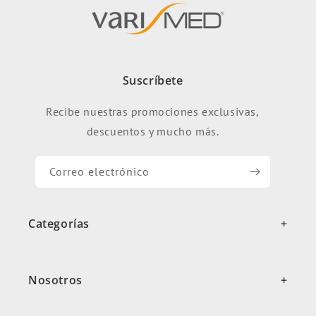
Suscríbete
Recibe nuestras promociones exclusivas,
descuentos y mucho más.
Correo electrónico
Compresión Baja
Sobre Varimed
Compresión Media Alta
Distribuidores
Categorías
Compresión Alta
Preguntas Frecuentes
Manga Linfedema
Nosotros
Consultora Virtual
Despachos
Hombre