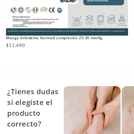
Manga linfedema Varimed compresión 25-30 mmHg
Precio
$52.490
habitual
¿Tienes dudas
si elegiste el
producto
correcto?