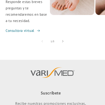
Responde estas breves
preguntas y te
recomendaremos en base
a tu necesidad.
Consultora virtual
de
1
/
3
Suscríbete
Recibe nuestras promociones exclusivas,