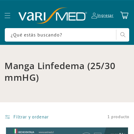
Ir
directamente
al contenido
Carrito
Ingresar
¿Qué estás buscando?
C
Manga Linfedema (25/30
o
mmHG)
l
e
c
Filtrar y ordenar
1 producto
c